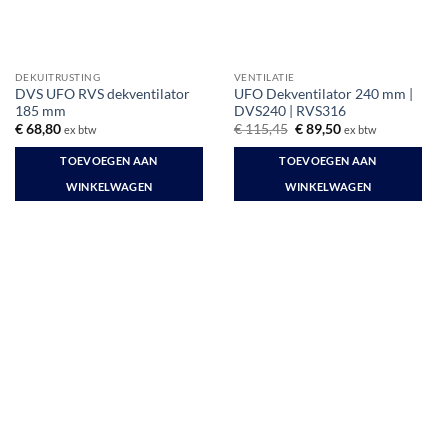
DEKUITRUSTING
VENTILATIE
DVS UFO RVS dekventilator
UFO Dekventilator 240 mm |
185 mm
DVS240 | RVS316
Oorspronkelijke
Huidige
€
68,80
€
115,45
€
89,50
ex btw
ex btw
prijs
prijs
was:
is:
TOEVOEGEN AAN
TOEVOEGEN AAN
€ 115,45.
€ 89,50.
WINKELWAGEN
WINKELWAGEN