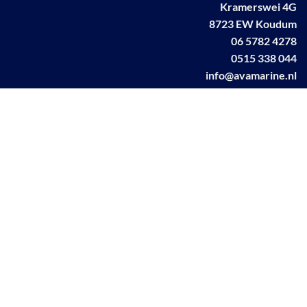
Kramerswei 4G
8723 EW Koudum
06 5782 4278
0515 338 044
info@avamarine.nl
NL63 KNAB 0259 1499 85
KvK 70395373
BTW NL001460831B71
Linkedin AVA marine
Facebook AVA/marine