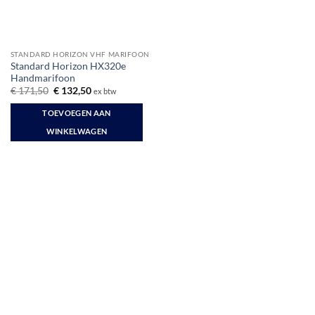
STANDARD HORIZON VHF MARIFOON
Standard Horizon HX320e
Handmarifoon
Oorspronkelijke
Huidige
€
171,50
€
132,50
ex btw
prijs
prijs
was:
is:
TOEVOEGEN AAN
€ 171,50.
€ 132,50.
WINKELWAGEN