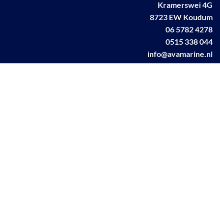
Kramerswei 4G
8723 EW Koudum
06 5782 4278
0515 338 044
info@avamarine.nl
NL63 KNAB 0259 1499 85
KvK 70395373
BTW NL001460831B71
Linkedin AVA marine
Facebook AVA/marine