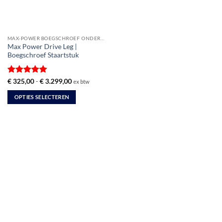
MAX-POWER BOEGSCHROEF ONDERDELEN
Max Power Drive Leg |
Boegschroef Staartstuk
Gewaardeerd
Prijsklasse:
€
325,00
-
€
3.299,00
ex btw
€ 325,00
5
uit 5
tot
OPTIES SELECTEREN
€ 3.299,00
Dit
product
heeft
meerdere
variaties.
Deze
optie
kan
gekozen
worden
op