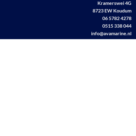
Kramerswei 4G
8723 EW Koudum
06 5782 4278
0515 338 044
info@avamarine.nl
NL63 KNAB 0259 1499 85
KvK 70395373
BTW NL001460831B71
Linkedin AVA marine
Facebook AVA/marine