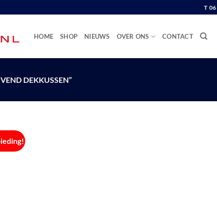
T 0
HOME
SHOP
NIEUWS
OVER ONS
CONTACT
JVEND DEKKUSSEN”
ieding!