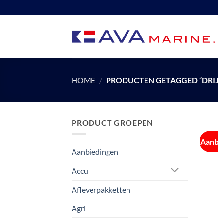
Ga
naar
inhoud
HOME
/
PRODUCTEN GETAGGED “DRI
PRODUCT GROEPEN
Aanb
Aanbiedingen
Accu
Afleverpakketten
Agri