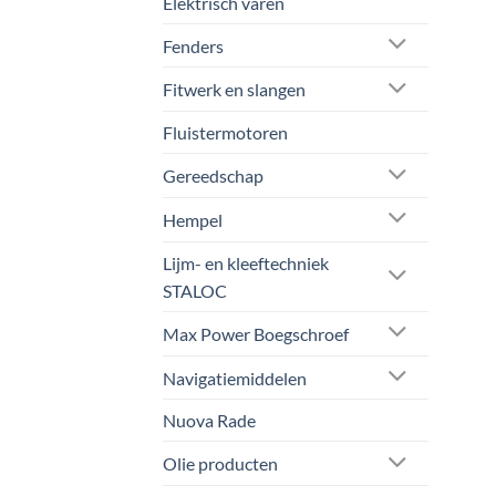
Elektrisch varen
de
prod
Fenders
Fitwerk en slangen
Fluistermotoren
Gereedschap
Hempel
Lijm- en kleeftechniek
STALOC
Max Power Boegschroef
Navigatiemiddelen
Nuova Rade
Olie producten