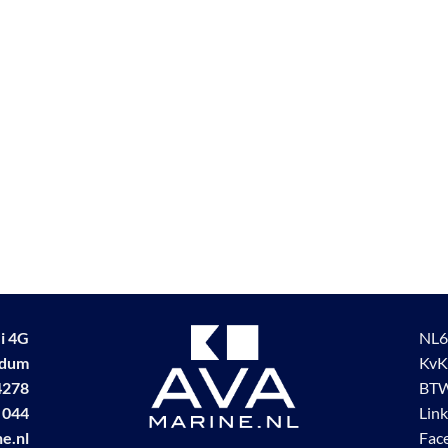
i 4G
NL6
udum
KvK
4278
BTW
 044
Lin
e.nl
Fac