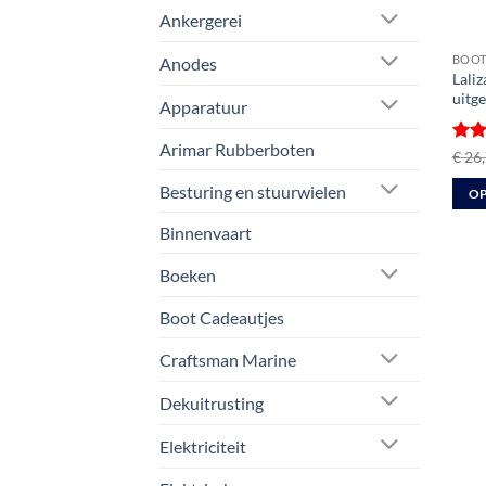
Ankergerei
BOOT
Anodes
Lali
uitg
Apparatuur
Arimar Rubberboten
Gewa
€
26,
4.5
u
Besturing en stuurwielen
OP
Dit
Binnenvaart
prod
heeft
Boeken
meer
Boot Cadeautjes
varia
Deze
Craftsman Marine
optie
kan
Dekuitrusting
geko
Elektriciteit
word
op