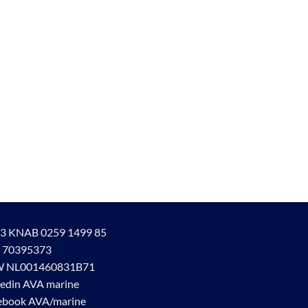
3 KNAB 0259 1499 85
 70395373
 NL001460831B71
kedin AVA marine
ebook AVA/marine