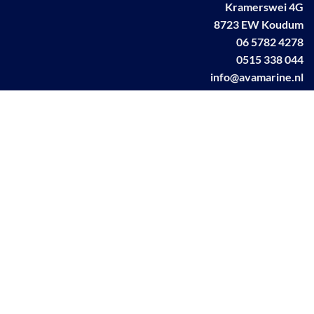
Kramerswei 4G
8723 EW Koudum
06 5782 4278
0515 338 044
info@avamarine.nl
NL63 KNAB 0259 1499 85
KvK 70395373
BTW NL001460831B71
Linkedin AVA marine
Facebook AVA/marine