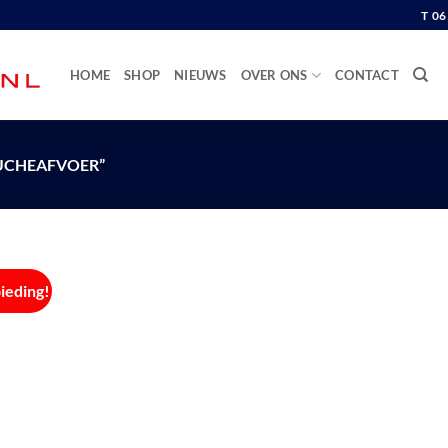
T 0
HOME
SHOP
NIEUWS
OVER ONS
CONTACT
UCHEAFVOER”
ieding!