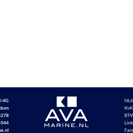
i 4G
NL6
udum
KvK
4278
BTW
 044
Lin
e.nl
Fac