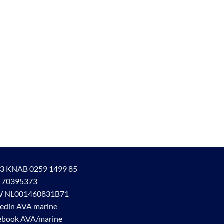
3 KNAB 0259 1499 85
 70395373
 NL001460831B71
kedin AVA marine
ebook AVA/marine