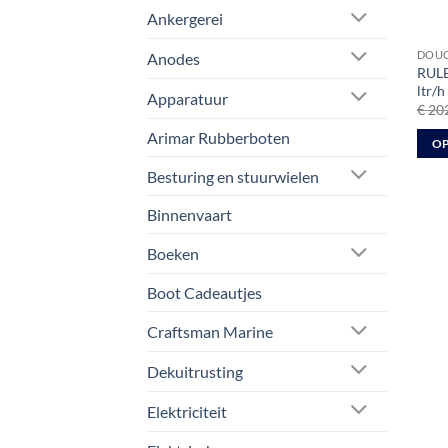
Ankergerei
DOUC
Anodes
RULE
ltr/h
Apparatuur
€
202
Arimar Rubberboten
OP
Dit
Besturing en stuurwielen
prod
Binnenvaart
heeft
meer
Boeken
varia
Deze
Boot Cadeautjes
optie
kan
Craftsman Marine
geko
Dekuitrusting
word
op
Elektriciteit
de
prod