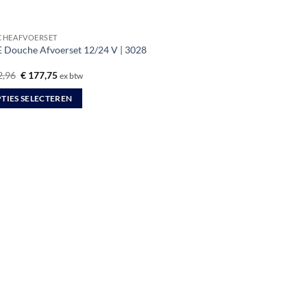
HEAFVOERSET
 Douche Afvoerset 12/24 V | 3028
Oorspronkelijke
Huidige
,96
€
177,75
ex btw
prijs
prijs
was:
is:
TIES SELECTEREN
€ 202,96.
€ 177,75.
uct
dere
ties.
zen
en
uctpagina