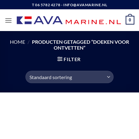
Ga
T 06 5782 4278 - INFO@AVAMARINE.NL
naar
inhoud
0
HOME
/
PRODUCTEN GETAGGED “DOEKEN VOOR
ONTVETTEN”
FILTER