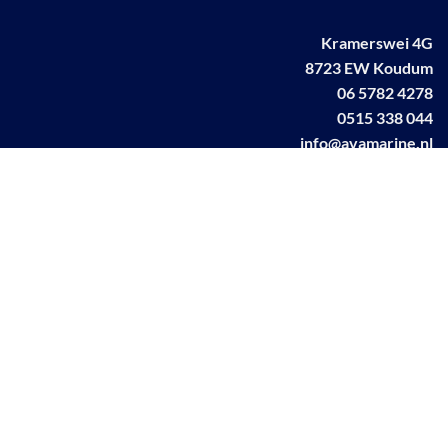
Kramerswei 4G
8723 EW Koudum
06 5782 4278
0515 338 044
info@avamarine.nl
NL63 KNAB 0259 1499 85
KvK 70395373
BTW NL001460831B71
Linkedin AVA marine