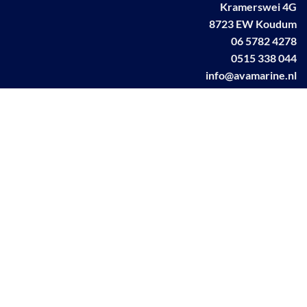
Kramerswei 4G
8723 EW Koudum
06 5782 4278
0515 338 044
info@avamarine.nl
NL63 KNAB 0259 1499 85
KvK 70395373
BTW NL001460831B71
Linkedin AVA marine
Facebook AVA/marine