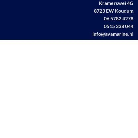
Kramerswei 4G
8723 EW Koudum
06 5782 4278
0515 338 044
info@avamarine.nl
NL63 KNAB 0259 1499 85
KvK 70395373
BTW NL001460831B71
Linkedin AVA marine
Facebook AVA/marine