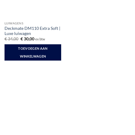
LUIWAGENS
Deckmate DM110 Extra Soft |
Luxe luiwagen
Oorspronkelijke
Huidige
€
34,00
€
30,00
ex btw
prijs
prijs
was:
is:
TOEVOEGEN AAN
€ 34,00.
€ 30,00.
WINKELWAGEN