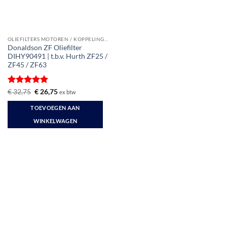
OLIEFILTERS MOTOREN / KOPPELINGEN
Donaldson ZF Oliefilter
DIHY90491 | t.b.v. Hurth ZF25 /
ZF45 / ZF63
Gewaardeerd
Oorspronkelijke
Huidige
€
32,75
€
26,75
ex btw
prijs
prijs
5
uit 5
was:
is:
TOEVOEGEN AAN
€ 32,75.
€ 26,75.
WINKELWAGEN