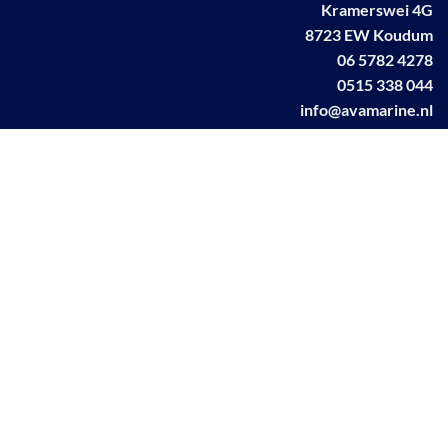
Kramerswei 4G
8723 EW Koudum
06 5782 4278
0515 338 044
info@avamarine.nl
NL63 KNAB 0259 1499 85
KvK 70395373
BTW NL001460831B71
Linkedin AVA marine
Facebook AVA/marine