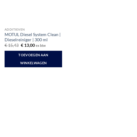
ADDITIEVEN
MOTUL Diesel System Clean |
Dieselreiniger | 300 ml
Oorspronkelijke
Huidige
€
15,43
€
13,00
ex btw
prijs
prijs
was:
is:
TOEVOEGEN AAN
€ 15,43.
€ 13,00.
WINKELWAGEN