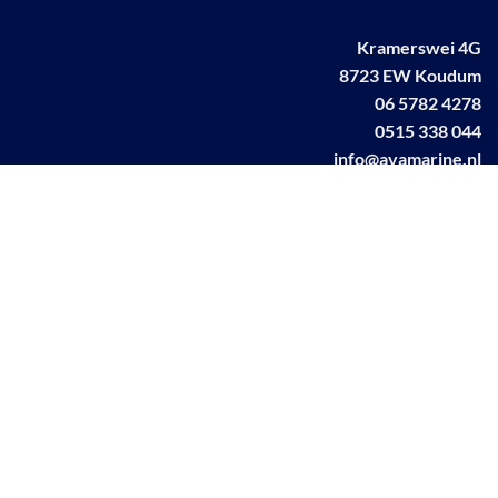
Kramerswei 4G
8723 EW Koudum
06 5782 4278
0515 338 044
info@avamarine.nl
NL63 KNAB 0259 1499 85
KvK 70395373
BTW NL001460831B71
Linkedin AVA marine