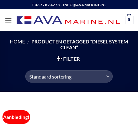
Ga
T 06 5782 4278 - INFO@AVAMARINE.NL
naar
inhoud
0
HOME
/
PRODUCTEN GETAGGED “DIESEL SYSTEM
CLEAN”
FILTER
Aanbieding!