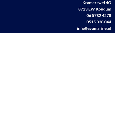
Kramerswei 4G
8723 EW Koudum
06 5782 4278
0515 338 044
info@avamarine.nl
NL63 KNAB 0259 1499 85
KvK 70395373
BTW NL001460831B71
Linkedin AVA marine
Facebook AVA/marine