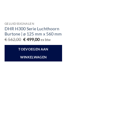
GELUIDSSIGNALEN
DHR H300 Serie Luchthoorn
Burtone | ø 125 mm x 560 mm
Oorspronkelijke
Huidige
€
562,00
€
499,00
ex btw
prijs
prijs
was:
is:
TOEVOEGEN AAN
€ 562,00.
€ 499,00.
WINKELWAGEN