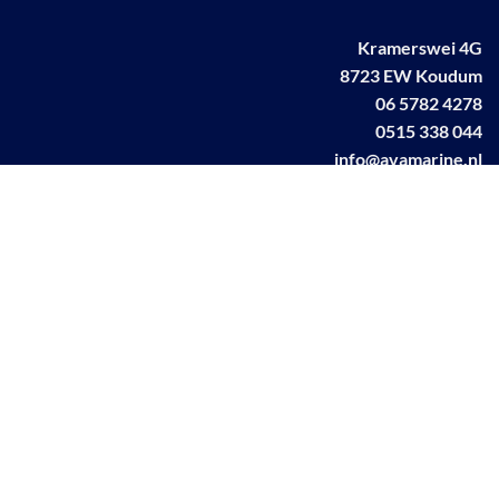
Kramerswei 4G
8723 EW Koudum
06 5782 4278
0515 338 044
info@avamarine.nl
NL63 KNAB 0259 1499 85
KvK 70395373
BTW NL001460831B71
Linkedin AVA marine