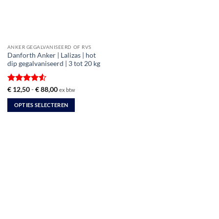
ANKER GEGALVANISEERD OF RVS
Danforth Anker | Lalizas | hot
dip gegalvaniseerd | 3 tot 20 kg
Gewaardeerd
Prijsklasse:
€
12,50
-
€
88,00
ex btw
€ 12,50
4.5
uit 5
tot
OPTIES SELECTEREN
€ 88,00
Dit
product
heeft
meerdere
variaties.
Deze
optie
kan
gekozen
worden