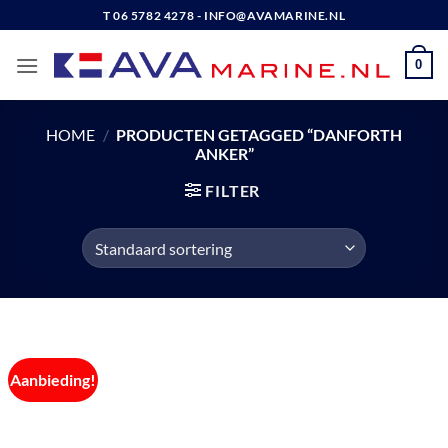
Ga
T 06 5782 4278 - INFO@AVAMARINE.NL
naar
inhoud
0
HOME
/
PRODUCTEN GETAGGED “DANFORTH
ANKER”
FILTER
Aanbieding!