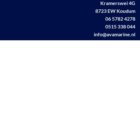
Kramerswei 4G
8723 EW Koudum
06 5782 4278
0515 338 044
info@avamarine.nl
NL63 KNAB 0259 1499 85
KvK 70395373
BTW NL001460831B71
Linkedin AVA marine
Facebook AVA/marine