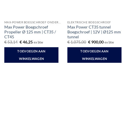
MAX-POWER BOEGSCHROEF ONDERDELEN
ELEKTRISCHE BOEGSCHROEF
Max Power Boegschroef
Max Power CT35 tunnel
Propeller Ø 125 mm | CT35 /
Boegschroef | 12V | Ø125 mm
CT45
tunnel
Oorspronkelijke
Huidige
Oorspronkelijke
Huidige
€
53,14
€
46,25
€
1.075,00
€
900,00
ex btw
ex btw
prijs
prijs
prijs
prijs
was:
is:
was:
is:
TOEVOEGEN AAN
TOEVOEGEN AAN
€ 53,14.
€ 46,25.
€ 1.075,00.
€ 900,00.
WINKELWAGEN
WINKELWAGEN