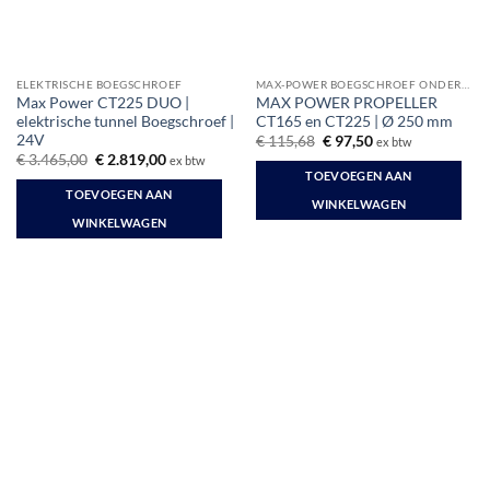
ELEKTRISCHE BOEGSCHROEF
MAX-POWER BOEGSCHROEF ONDERDELEN
Max Power CT225 DUO |
MAX POWER PROPELLER
elektrische tunnel Boegschroef |
CT165 en CT225 | Ø 250 mm
24V
Oorspronkelijke
Huidige
€
115,68
€
97,50
ex btw
prijs
prijs
Oorspronkelijke
Huidige
€
3.465,00
€
2.819,00
ex btw
was:
is:
prijs
prijs
TOEVOEGEN AAN
€ 115,68.
€ 97,50.
was:
is:
TOEVOEGEN AAN
€ 3.465,00.
€ 2.819,00.
WINKELWAGEN
WINKELWAGEN