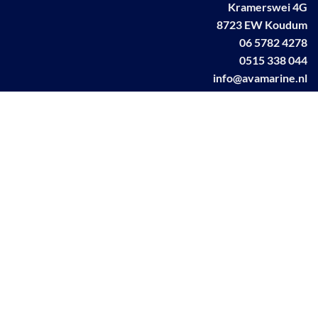
Kramerswei 4G
8723 EW Koudum
06 5782 4278
0515 338 044
info@avamarine.nl
NL63 KNAB 0259 1499 85
KvK 70395373
BTW NL001460831B71
Linkedin AVA marine
Facebook AVA/marine