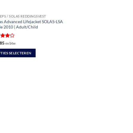
EPS / SOLAS REDDINGSVEST
zas Advanced Lifejacket SOLAS-LSA
de 2010 | Adult/Child
ardeerd
85
ex btw
t 5
TIES SELECTEREN
uct
dere
ties.
zen
en