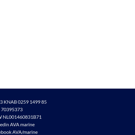
3 KNAB 0259 1499 85
 70395373
 NL001460831B71
kedin AVA marine
ebook AVA/marine