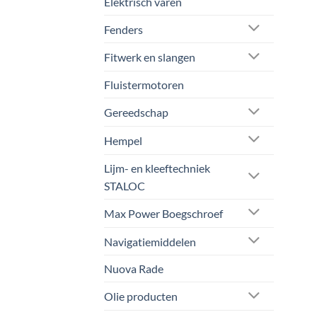
Elektrisch varen
de
prod
Fenders
Fitwerk en slangen
Fluistermotoren
Gereedschap
Hempel
Lijm- en kleeftechniek
STALOC
Max Power Boegschroef
Navigatiemiddelen
Nuova Rade
Olie producten