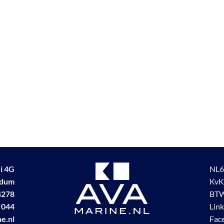
i 4G
NL6
udum
KvK
4278
BTW
 044
Lin
e.nl
Fac