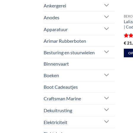
Ankergerei
BERO
Anodes
Lali
| Co
Apparatuur
Arimar Rubberboten
Gewa
€
21,
4
ui
Besturing en stuurwielen
OP
Dit
Binnenvaart
prod
heeft
Boeken
meer
Boot Cadeautjes
varia
Deze
Craftsman Marine
optie
kan
Dekuitrusting
geko
Elektriciteit
word
op