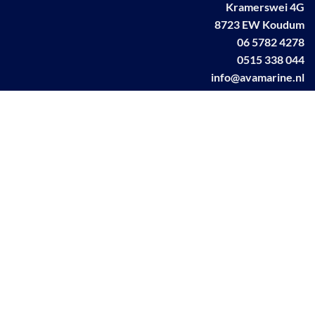
Kramerswei 4G
8723 EW Koudum
06 5782 4278
0515 338 044
info@avamarine.nl
NL63 KNAB 0259 1499 85
KvK 70395373
BTW NL001460831B71
Linkedin AVA marine
Facebook AVA/marine