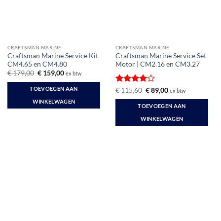
CRAFTSMAN MARINE
CRAFTSMAN MARINE
Craftsman Marine Service Kit
Craftsman Marine Service Set
CM4.65 en CM4.80
Motor | CM2.16 en CM3.27
Oorspronkelijke
Huidige
€
179,00
€
159,00
ex btw
prijs
prijs
was:
is:
TOEVOEGEN AAN
Gewaardeerd
Oorspronkelijke
Huidige
€
115,60
€
89,00
ex btw
€ 179,00.
€ 159,00.
prijs
prijs
4
uit 5
WINKELWAGEN
was:
is:
TOEVOEGEN AAN
€ 115,60.
€ 89,00.
WINKELWAGEN