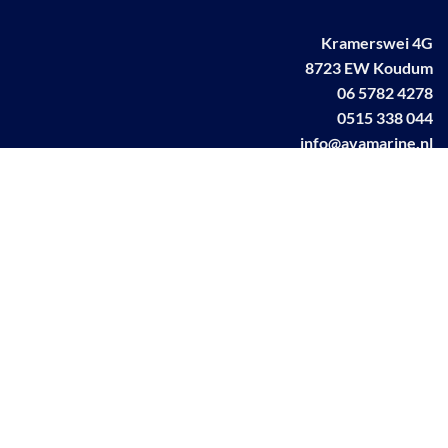
Kramerswei 4G
8723 EW Koudum
06 5782 4278
0515 338 044
info@avamarine.nl
NL63 KNAB 0259 1499 85
KvK 70395373
BTW NL001460831B71
Linkedin AVA marine