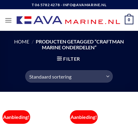
Ga
T 06 5782 4278 - INFO@AVAMARINE.NL
naar
inhoud
0
HOME
/
PRODUCTEN GETAGGED “CRAFTMAN
MARINE ONDERDELEN”
FILTER
Aanbieding!
Aanbieding!