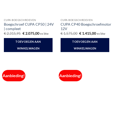
CUPA BOEGSCHROEVEN
CUPA BOEGSCHROEVEN
Boegschroef CUPA CP50 | 24V
CUPA CP40 Boegschroefmotor
| compleet
12V
Oorspronkelijke
Huidige
Oorspronkelijke
Huidige
€
2.315,95
€
2.075,00
€
1.575,00
€
1.415,00
ex btw
ex btw
prijs
prijs
prijs
prijs
was:
is:
was:
is:
TOEVOEGEN AAN
TOEVOEGEN AAN
€ 2.315,95.
€ 2.075,00.
€ 1.575,00.
€ 1.415,00.
WINKELWAGEN
WINKELWAGEN
Aanbieding!
Aanbieding!