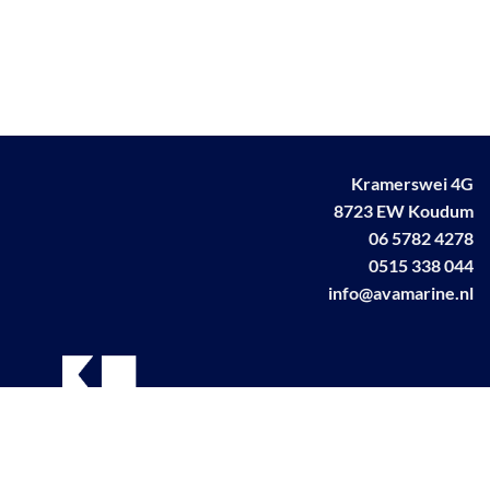
Kramerswei 4G
8723 EW Koudum
06 5782 4278
0515 338 044
info@avamarine.nl