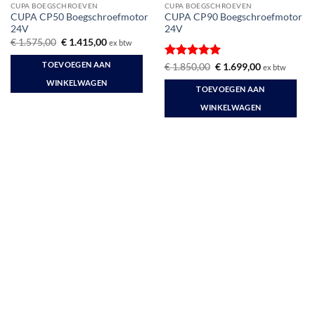
CUPA BOEGSCHROEVEN
CUPA BOEGSCHROEVEN
CUPA CP50 Boegschroefmotor
CUPA CP90 Boegschroefmotor
24V
24V
Oorspronkelijke
Huidige
€
1.575,00
€
1.415,00
ex btw
prijs
prijs
was:
is:
TOEVOEGEN AAN
Gewaardeerd
Oorspronkelijke
Huidige
€
1.850,00
€
1.699,00
ex btw
€ 1.575,00.
€ 1.415,00.
prijs
prijs
5
uit 5
WINKELWAGEN
was:
is:
TOEVOEGEN AAN
€ 1.850,00.
€ 1.699,00.
WINKELWAGEN