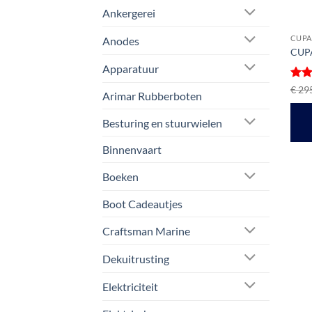
Ankergerei
CUPA
Anodes
CUPA
Apparatuur
Gewa
€
295
Arimar Rubberboten
5
ui
Besturing en stuurwielen
Binnenvaart
Boeken
Boot Cadeautjes
Craftsman Marine
Dekuitrusting
Elektriciteit