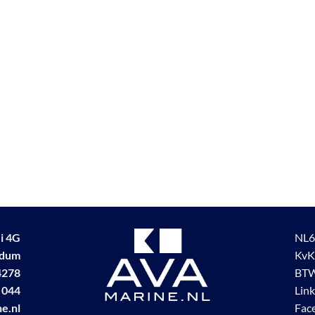
i 4G
NL6
udum
KvK
4278
BTW
 044
Lin
e.nl
Fac