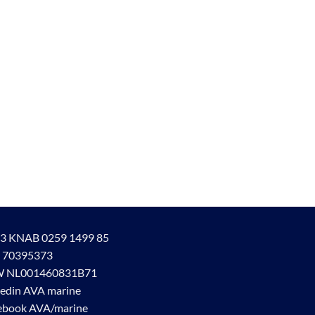
3 KNAB 0259 1499 85
 70395373
 NL001460831B71
kedin AVA marine
ebook AVA/marine