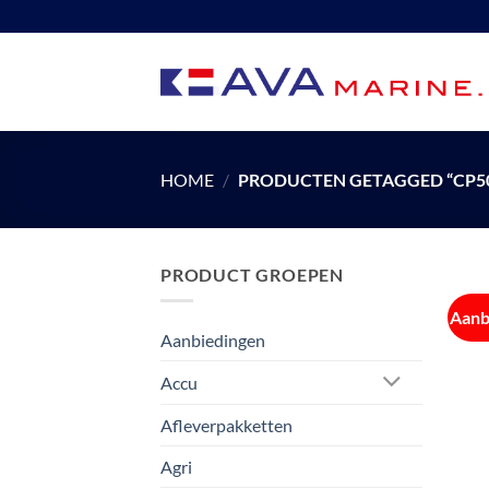
Ga
naar
inhoud
HOME
/
PRODUCTEN GETAGGED “CP50
PRODUCT GROEPEN
Aanb
Aanbiedingen
Accu
Afleverpakketten
Agri