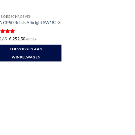
 BOEGSCHROEVEN
 CP50 Relais Albright SW182-3
ardeerd
Oorspronkelijke
Huidige
,65
€
252,50
ex btw
prijs
prijs
t 5
was:
is:
TOEVOEGEN AAN
€ 295,65.
€ 252,50.
WINKELWAGEN