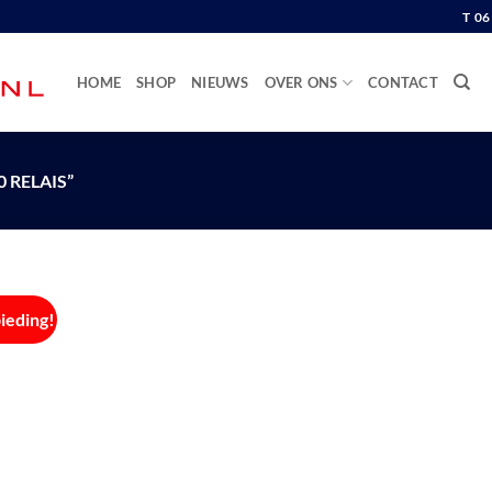
T 0
HOME
SHOP
NIEUWS
OVER ONS
CONTACT
 RELAIS”
ieding!