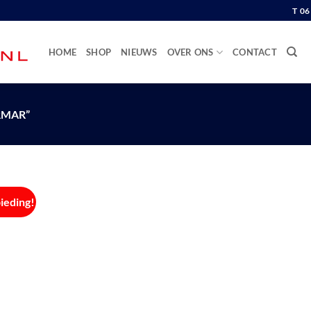
T 0
HOME
SHOP
NIEUWS
OVER ONS
CONTACT
RMAR”
ieding!