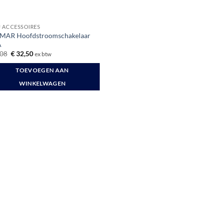
 ACCESSOIRES
AR Hoofdstroomschakelaar
A
Oorspronkelijke
Huidige
08
€
32,50
ex btw
prijs
prijs
was:
is:
TOEVOEGEN AAN
€ 37,08.
€ 32,50.
WINKELWAGEN