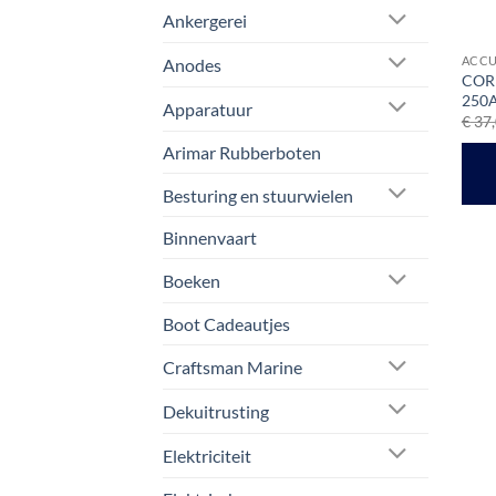
Ankergerei
ACCU
Anodes
CORM
250
Apparatuur
€
37,
Arimar Rubberboten
Besturing en stuurwielen
Binnenvaart
Boeken
Boot Cadeautjes
Craftsman Marine
Dekuitrusting
Elektriciteit