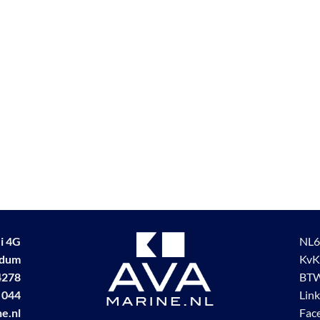
i 4G
NL6
udum
KvK
4278
BTW
 044
Lin
e.nl
Fac