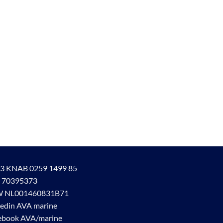
3 KNAB 0259 1499 85
 70395373
 NL001460831B71
kedin AVA marine
ebook AVA/marine