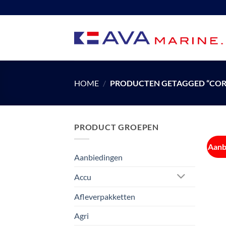
Ga
naar
inhoud
HOME
/
PRODUCTEN GETAGGED “CO
PRODUCT GROEPEN
Aanb
Aanbiedingen
Accu
Afleverpakketten
Agri