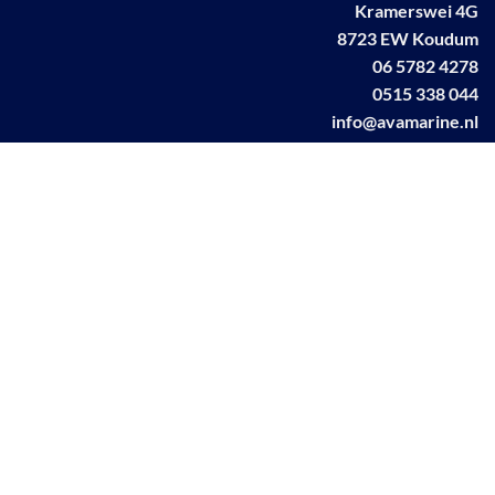
Kramerswei 4G
8723 EW Koudum
06 5782 4278
0515 338 044
info@avamarine.nl
NL63 KNAB 0259 1499 85
KvK 70395373
BTW NL001460831B71
Linkedin AVA marine
Facebook AVA/marine