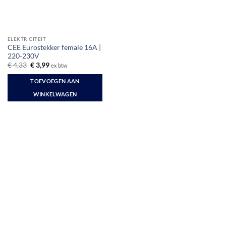
ELEKTRICITEIT
CEE Eurostekker female 16A |
220-230V
Oorspronkelijke
Huidige
€
4,33
€
3,99
ex btw
prijs
prijs
was:
is:
TOEVOEGEN AAN
€ 4,33.
€ 3,99.
WINKELWAGEN