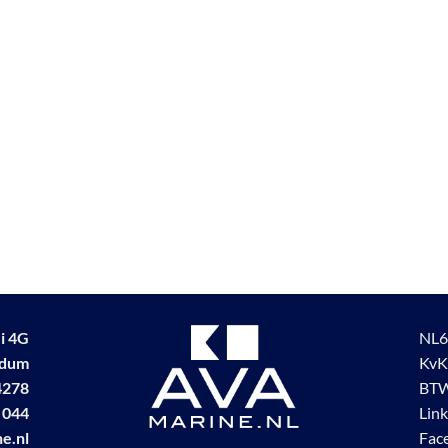
i 4G
NL6
udum
KvK
4278
BTW
 044
Lin
e.nl
Fac