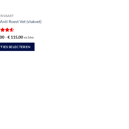
ENVAART
Anti Roest Vet (vlakvet)
ardeerd
Prijsklasse:
00
-
€
115,00
ex btw
€ 65,00
it 5
tot
TIES SELECTEREN
€ 115,00
uct
dere
ties.
zen
en