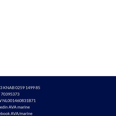
3 KNAB 0259 1499 85
 70395373
 NL001460831B71
kedin AVA marine
ebook AVA/marine