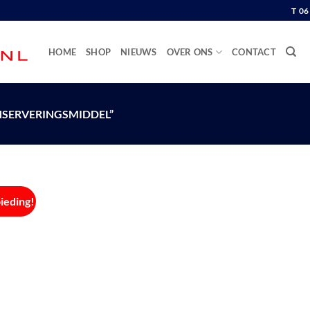
T 0
HOME
SHOP
NIEUWS
OVER ONS
CONTACT
SERVERINGSMIDDEL”
ieding!