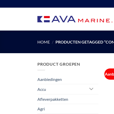
Ga
naar
inhoud
HOME
/
PRODUCTEN GETAGGED “CON
PRODUCT GROEPEN
Aanb
Aanbiedingen
Accu
Afleverpakketten
Agri