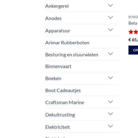
Ankergerei
BINN
Anodes
Beta 
Apparatuur
Gewa
€
65,
Arimar Rubberboten
4.5
u
OP
Besturing en stuurwielen
Dit
prod
Binnenvaart
heeft
Boeken
meer
varia
Boot Cadeautjes
Deze
optie
Craftsman Marine
kan
Dekuitrusting
geko
word
Elektriciteit
op
de