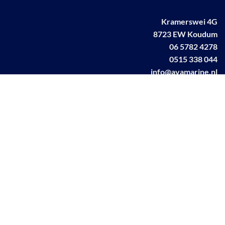
Kramerswei 4G
8723 EW Koudum
06 5782 4278
0515 338 044
info@avamarine.nl
NL63 KNAB 0259 1499 85
KvK 70395373
BTW NL001460831B71
Linkedin AVA marine