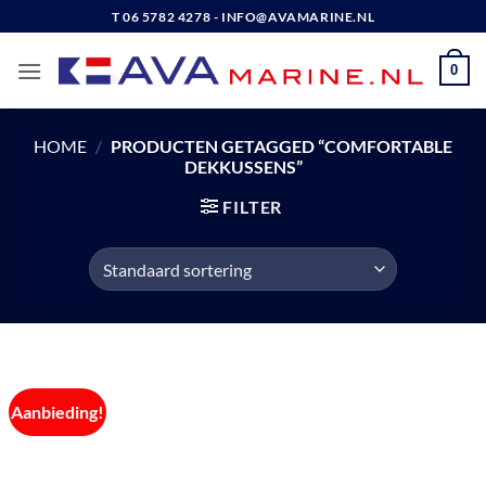
Ga
T 06 5782 4278 - INFO@AVAMARINE.NL
naar
inhoud
0
HOME
/
PRODUCTEN GETAGGED “COMFORTABLE
DEKKUSSENS”
FILTER
Aanbieding!