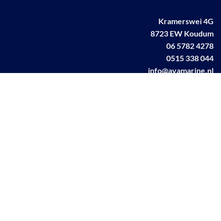
Kramerswei 4G
8723 EW Koudum
06 5782 4278
0515 338 044
info@avamarine.nl
NL63 KNAB 0259 1499 85
KvK 70395373
BTW NL001460831B71
Linkedin AVA marine