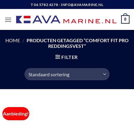
Ga
T 06 5782 4278 - INFO@AVAMARINE.NL
naar
inhoud
0
HOME
/
PRODUCTEN GETAGGED “COMFORT FIT PRO
REDDINGSVEST”
FILTER
Aanbieding!