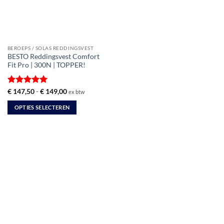
BEROEPS / SOLAS REDDINGSVEST
BESTO Reddingsvest Comfort
Fit Pro | 300N | TOPPER!
Gewaardeerd
Prijsklasse:
€
147,50
-
€
149,00
ex btw
€ 147,50
5
uit 5
tot
OPTIES SELECTEREN
€ 149,00
Dit
product
heeft
meerdere
variaties.
Deze
optie
kan
gekozen
worden