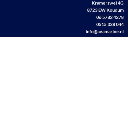
Kramerswei 4G
8723 EW Koudum
06 5782 4278
0515 338 044
info@avamarine.nl
NL63 KNAB 0259 1499 85
KvK 70395373
BTW NL001460831B71
Linkedin AVA marine
Facebook AVA/marine