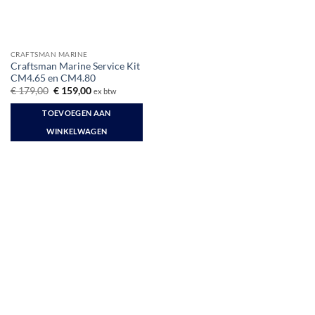
CRAFTSMAN MARINE
Craftsman Marine Service Kit
CM4.65 en CM4.80
Oorspronkelijke
Huidige
€
179,00
€
159,00
ex btw
prijs
prijs
was:
is:
TOEVOEGEN AAN
€ 179,00.
€ 159,00.
WINKELWAGEN