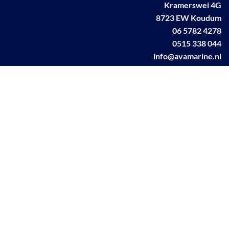
Kramerswei 4G
8723 EW Koudum
06 5782 4278
0515 338 044
info@avamarine.nl
NL63 KNAB 0259 1499 85
KvK 70395373
BTW NL001460831B71
Linkedin AVA marine
Facebook AVA/marine