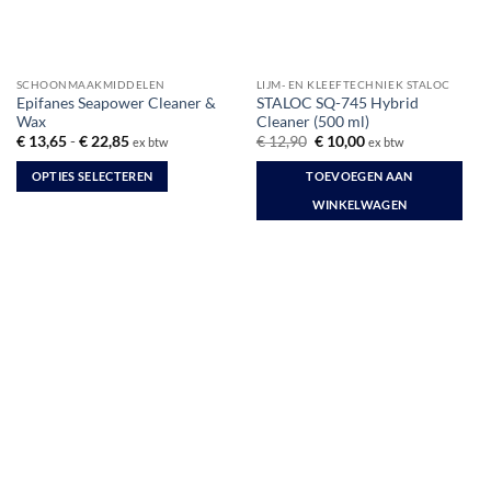
SCHOONMAAKMIDDELEN
LIJM- EN KLEEFTECHNIEK STALOC
Epifanes Seapower Cleaner &
STALOC SQ-745 Hybrid
Wax
Cleaner (500 ml)
Prijsklasse:
Oorspronkelijke
Huidige
€
13,65
-
€
22,85
€
12,90
€
10,00
ex btw
ex btw
€ 13,65
prijs
prijs
tot
was:
is:
OPTIES SELECTEREN
TOEVOEGEN AAN
€ 22,85
€ 12,90.
€ 10,00.
Dit
WINKELWAGEN
product
heeft
meerdere
variaties.
Deze
optie
kan
gekozen
worden
op
de
productpagina