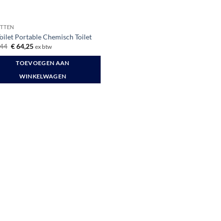
ETTEN
oilet Portable Chemisch Toilet
Oorspronkelijke
Huidige
44
€
64,25
ex btw
prijs
prijs
was:
is:
TOEVOEGEN AAN
€ 84,44.
€ 64,25.
WINKELWAGEN