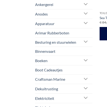
Ankergerei
TOIL
Anodes
Sea T
€
84,
Apparatuur
Arimar Rubberboten
Besturing en stuurwielen
Binnenvaart
Boeken
Boot Cadeautjes
Craftsman Marine
Dekuitrusting
Elektriciteit