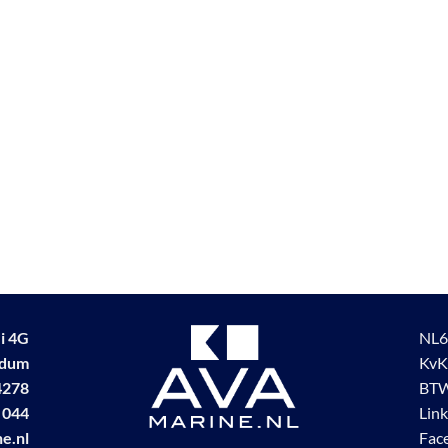
i 4G
NL6
udum
KvK
4278
BTW
 044
Lin
e.nl
Fac