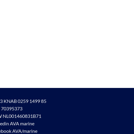
3 KNAB 0259 1499 85
 70395373
 NL001460831B71
kedin AVA marine
ebook AVA/marine