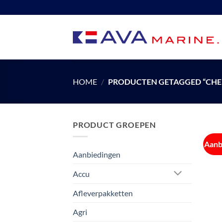
Ga
naar
inhoud
HOME
/
PRODUCTEN GETAGGED “CHEM
PRODUCT GROEPEN
Aanb
Aanbiedingen
Accu
Afleverpakketten
Agri