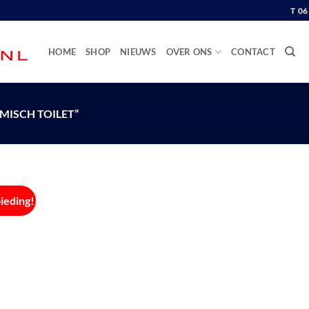
T 0
HOME
SHOP
NIEUWS
OVER ONS
CONTACT
ISCH TOILET”
ieding!