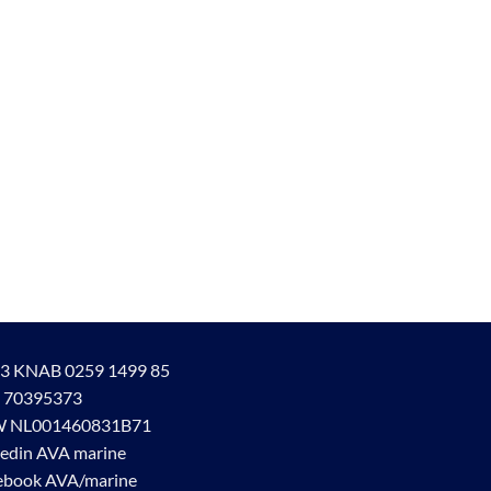
3 KNAB 0259 1499 85
 70395373
 NL001460831B71
kedin AVA marine
ebook AVA/marine