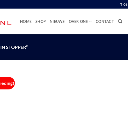
T 0
HOME
SHOP
NIEUWS
OVER ONS
CONTACT
N STOPPER”
ieding!