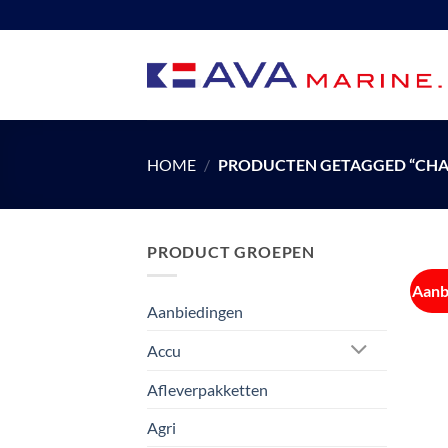
Ga
naar
inhoud
HOME
/
PRODUCTEN GETAGGED “CHAI
PRODUCT GROEPEN
Aanb
Aanbiedingen
Accu
Afleverpakketten
Agri