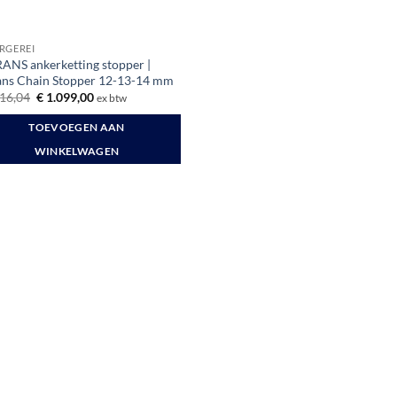
RGEREI
ANS ankerketting stopper |
ans Chain Stopper 12-13-14 mm
Oorspronkelijke
Huidige
16,04
€
1.099,00
ex btw
prijs
prijs
was:
is:
TOEVOEGEN AAN
€ 1.216,04.
€ 1.099,00.
WINKELWAGEN