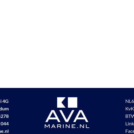
i 4G
NL6
udum
KvK
4278
BTW
 044
Lin
e.nl
Fac