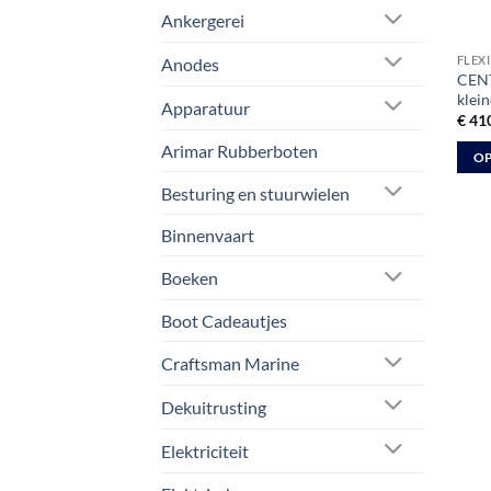
Ankergerei
FLEX
Anodes
CENT
klei
Apparatuur
€
410
Arimar Rubberboten
OP
Dit
Besturing en stuurwielen
prod
Binnenvaart
heeft
meer
Boeken
varia
Deze
Boot Cadeautjes
optie
kan
Craftsman Marine
geko
Dekuitrusting
word
op
Elektriciteit
de
prod