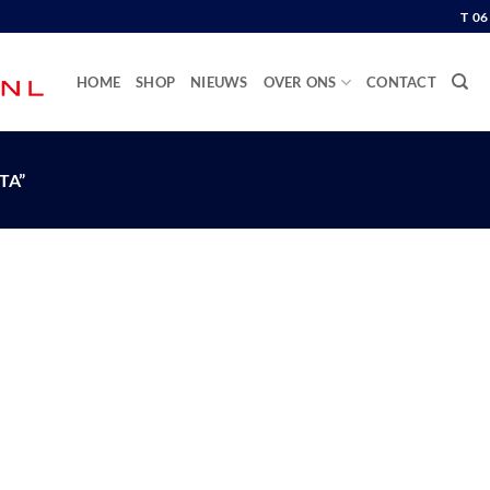
T 0
HOME
SHOP
NIEUWS
OVER ONS
CONTACT
TA”