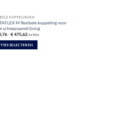
IBELE KOPPELINGEN
AFLEX M flexibele koppeling voor
ne scheepsaandrijving
Prijsklasse:
,76
-
€
475,62
ex btw
€ 410,76
tot
TIES SELECTEREN
€ 475,62
uct
dere
ties.
zen
en
uctpagina