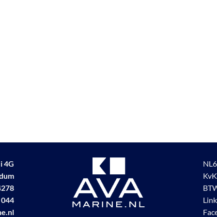
i 4G
NL6
udum
KvK
4278
BTW
 044
Lin
e.nl
Fac