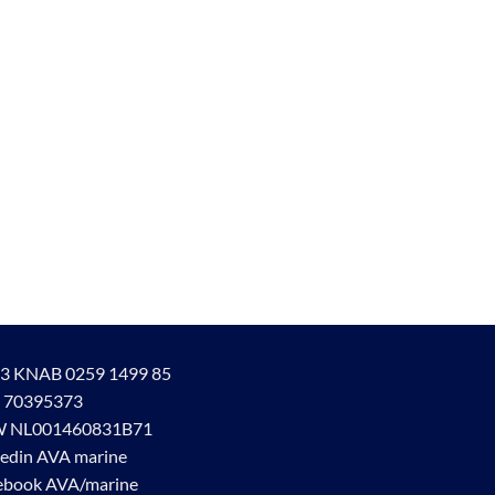
3 KNAB 0259 1499 85
 70395373
 NL001460831B71
kedin AVA marine
ebook AVA/marine