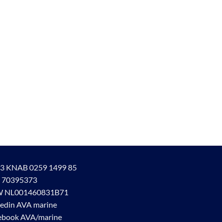
3 KNAB 0259 1499 85
 70395373
 NL001460831B71
kedin AVA marine
ebook AVA/marine