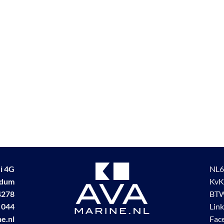
i 4G
NL6
udum
KvK
4278
BTW
 044
Lin
e.nl
Fac