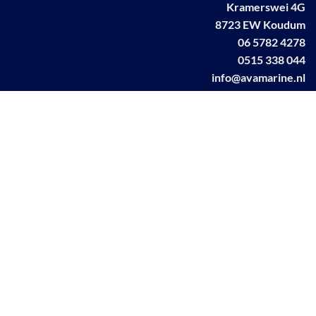
Kramerswei 4G
8723 EW Koudum
06 5782 4278
0515 338 044
info@avamarine.nl
NL63 KNAB 0259 1499 85
KvK 70395373
BTW NL001460831B71
Linkedin AVA marine
Facebook AVA/marine