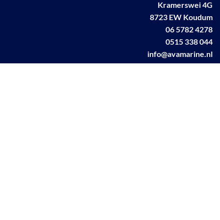
Kramerswei 4G
8723 EW Koudum
06 5782 4278
0515 338 044
info@avamarine.nl
NL63 KNAB 0259 1499 85
KvK 70395373
BTW NL001460831B71
Linkedin AVA marine
Facebook AVA/marine