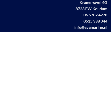
Kramerswei 4G
8723 EW Koudum
06 5782 4278
0515 338 044
info@avamarine.nl
NL63 KNAB 0259 1499 85
KvK 70395373
BTW NL001460831B71
Linkedin AVA marine
Facebook AVA/marine