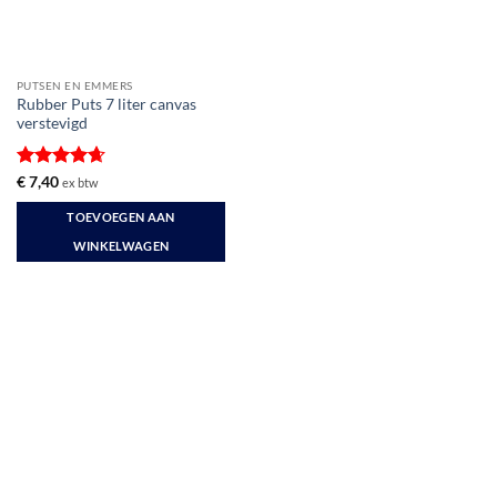
PUTSEN EN EMMERS
Rubber Puts 7 liter canvas
verstevigd
Gewaardeerd
€
7,40
ex btw
4.67
uit 5
TOEVOEGEN AAN
WINKELWAGEN