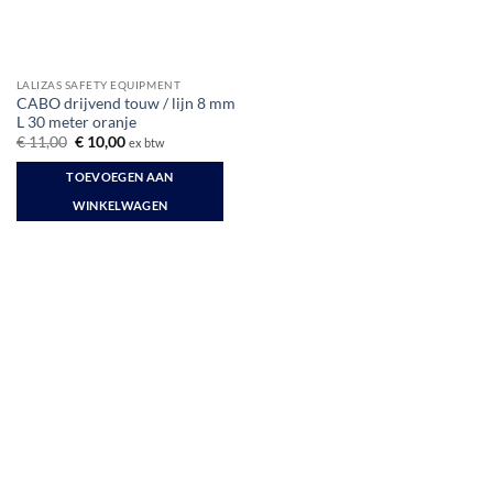
LALIZAS SAFETY EQUIPMENT
CABO drijvend touw / lijn 8 mm
L 30 meter oranje
Oorspronkelijke
Huidige
€
11,00
€
10,00
ex btw
prijs
prijs
was:
is:
TOEVOEGEN AAN
€ 11,00.
€ 10,00.
WINKELWAGEN