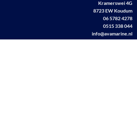
Kramerswei 4G
8723 EW Koudum
06 5782 4278
0515 338 044
info@avamarine.nl
NL63 KNAB 0259 1499 85
KvK 70395373
BTW NL001460831B71
Linkedin AVA marine
Facebook AVA/marine