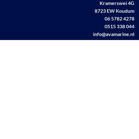
Kramerswei 4G
8723 EW Koudum
06 5782 4278
0515 338 044
info@avamarine.nl
NL63 KNAB 0259 1499 85
KvK 70395373
BTW NL001460831B71
Linkedin AVA marine
Facebook AVA/marine