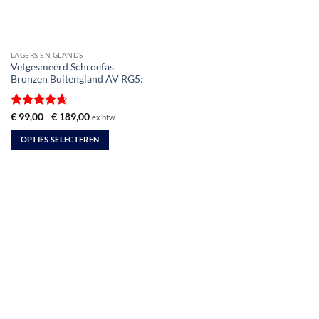
LAGERS EN GLANDS
Vetgesmeerd Schroefas
Bronzen Buitengland AV RG5:
Gewaardeerd
Prijsklasse:
€
99,00
-
€
189,00
ex btw
€ 99,00
4.67
uit 5
tot
OPTIES SELECTEREN
€ 189,00
Dit
product
heeft
meerdere
variaties.
Deze
optie
kan
gekozen
worden
op