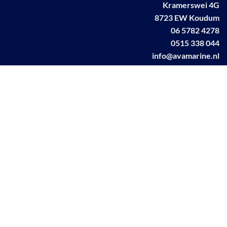
Kramerswei 4G
8723 EW Koudum
06 5782 4278
0515 338 044
info@avamarine.nl
NL63 KNAB 0259 1499 85
KvK 70395373
BTW NL001460831B71
Linkedin AVA marine
Facebook AVA/marine