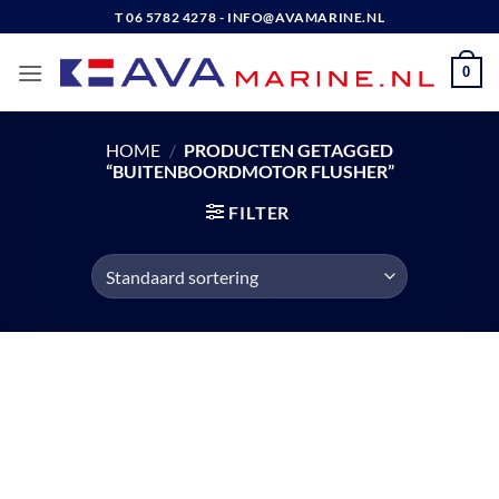
Ga
T 06 5782 4278 - INFO@AVAMARINE.NL
naar
inhoud
0
HOME
/
PRODUCTEN GETAGGED
“BUITENBOORDMOTOR FLUSHER”
FILTER