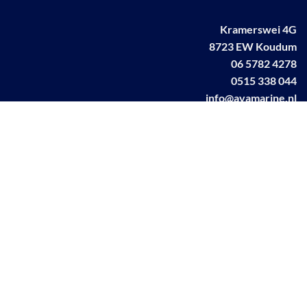
Kramerswei 4G
8723 EW Koudum
06 5782 4278
0515 338 044
info@avamarine.nl
NL63 KNAB 0259 1499 85
KvK 70395373
BTW NL001460831B71
Linkedin AVA marine