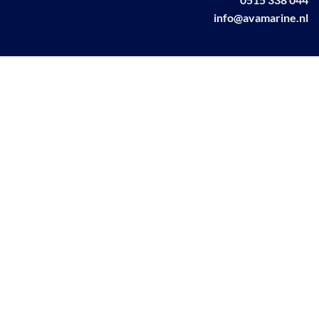
info@avamarine.nl
NL63 KNAB 0259 1499 85
KvK 70395373
BTW NL001460831B71
Linkedin AVA marine
Facebook AVA/marine
© AVA Marine
2026