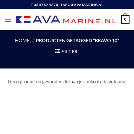
Ga
T 06 5782 4278 - INFO@AVAMARINE.NL
naar
inhoud
0
HOME
/
PRODUCTEN GETAGGED “BRAVO 10”
FILTER
Geen producten gevonden die aan je zoekcriteria voldoen.