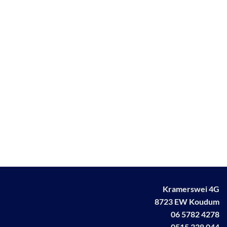
Kramerswei 4G
8723 EW Koudum
06 5782 4278
0515 338 044