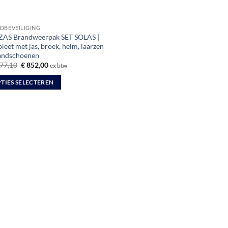
DBEVEILIGING
ZAS Brandweerpak SET SOLAS |
eet met jas, broek, helm, laarzen
andschoenen
Oorspronkelijke
Huidige
77,10
€
852,00
ex btw
prijs
prijs
was:
is:
TIES SELECTEREN
€ 1.077,10.
€ 852,00.
uct
dere
ties.
zen
en