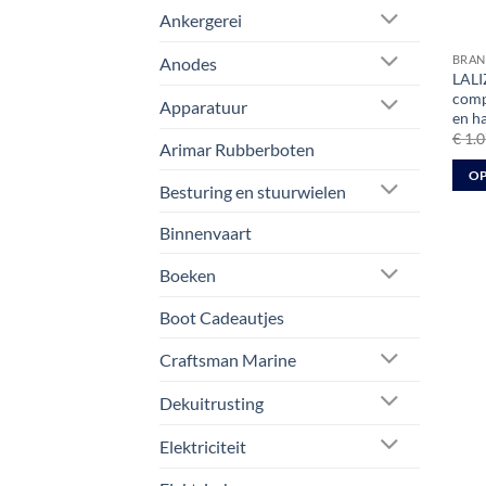
Ankergerei
BRAN
Anodes
LALI
compl
Apparatuur
en h
€
1.0
Arimar Rubberboten
OP
Besturing en stuurwielen
Dit
prod
Binnenvaart
heeft
Boeken
meer
varia
Boot Cadeautjes
Deze
optie
Craftsman Marine
kan
Dekuitrusting
geko
word
Elektriciteit
op
de