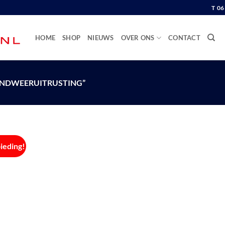
T 0
HOME
SHOP
NIEUWS
OVER ONS
CONTACT
NDWEERUITRUSTING”
ieding!