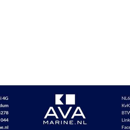
i 4G
NL6
udum
KvK
4278
BTW
 044
Lin
e.nl
Fac