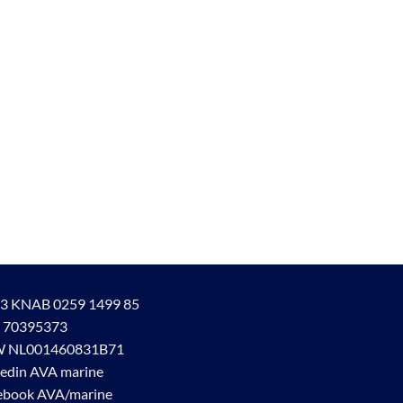
3 KNAB 0259 1499 85
 70395373
 NL001460831B71
kedin AVA marine
ebook AVA/marine