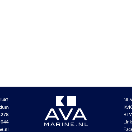
i 4G
NL6
udum
KvK
4278
BTW
 044
Lin
e.nl
Fac