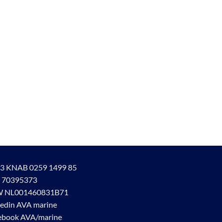
3 KNAB 0259 1499 85
 70395373
 NL001460831B71
kedin AVA marine
ebook AVA/marine