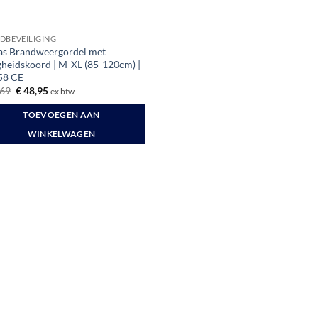
DBEVEILIGING
zas Brandweergordel met
igheidskoord | M-XL (85-120cm) |
58 CE
Oorspronkelijke
Huidige
69
€
48,95
ex btw
prijs
prijs
was:
is:
TOEVOEGEN AAN
€ 64,69.
€ 48,95.
WINKELWAGEN