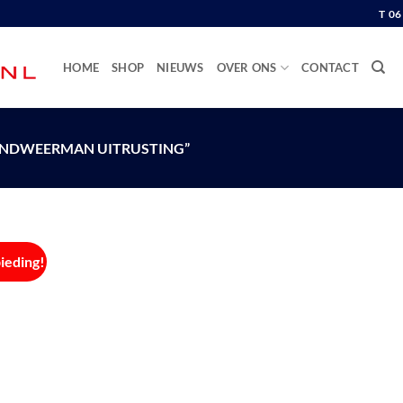
T 0
HOME
SHOP
NIEUWS
OVER ONS
CONTACT
NDWEERMAN UITRUSTING”
ieding!