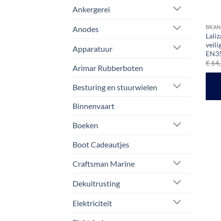
Ankergerei
BRAN
Anodes
Lali
veil
Apparatuur
EN3
€
64,
Arimar Rubberboten
Besturing en stuurwielen
Binnenvaart
Boeken
Boot Cadeautjes
Craftsman Marine
Dekuitrusting
Elektriciteit