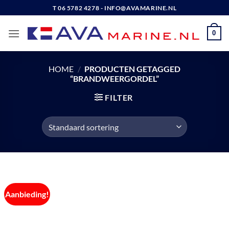
Ga
T 06 5782 4278 - INFO@AVAMARINE.NL
naar
inhoud
0
HOME
/
PRODUCTEN GETAGGED
“BRANDWEERGORDEL”
FILTER
Aanbieding!