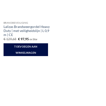
BRANDBEVEILIGING
Lalizas Brandweergordel Heavy
Duty | met veiligheidslijn | L 0,9
m | CE
Oorspronkelijke
Huidige
€
129,68
€
97,95
ex btw
prijs
prijs
was:
is:
TOEVOEGEN AAN
€ 129,68.
€ 97,95.
WINKELWAGEN