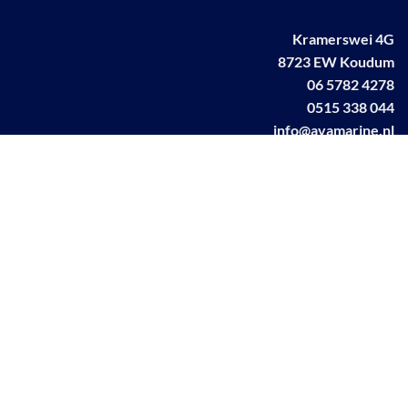
Kramerswei 4G
8723 EW Koudum
06 5782 4278
0515 338 044
info@avamarine.nl
NL63 KNAB 0259 1499 85
KvK 70395373
BTW NL001460831B71
Linkedin AVA marine