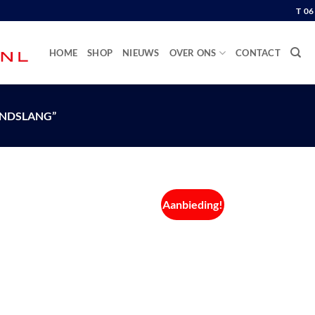
T 0
HOME
SHOP
NIEUWS
OVER ONS
CONTACT
NDSLANG”
Aanbieding!