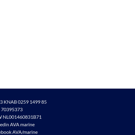
3 KNAB 0259 1499 85
 70395373
 NL001460831B71
kedin AVA marine
ebook AVA/marine