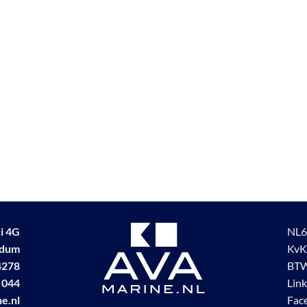
i 4G
NL6
udum
KvK
4278
BTW
 044
Lin
e.nl
Fac