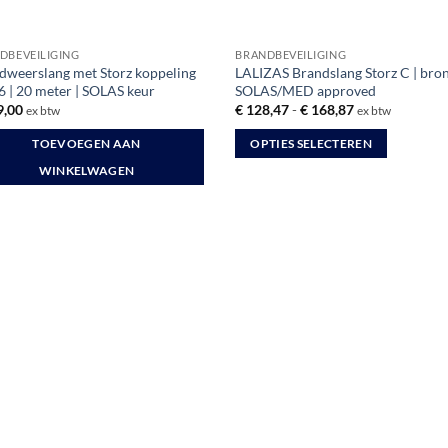
DBEVEILIGING
BRANDBEVEILIGING
dweerslang met Storz koppeling
LALIZAS Brandslang Storz C | bron
 | 20 meter | SOLAS keur
SOLAS/MED approved
Prijsklasse:
,00
€
128,47
-
€
168,87
ex btw
ex btw
€ 128,47
tot
TOEVOEGEN AAN
OPTIES SELECTEREN
€ 168,87
Dit
WINKELWAGEN
product
heeft
meerdere
variaties.
Deze
optie
kan
gekozen
worden
op
de
productpagina