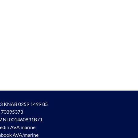
3 KNAB 0259 1499 85
 70395373
 NL001460831B71
kedin AVA marine
ebook AVA/marine