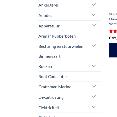
Ankergerei
BRAN
Anodes
Flam
Vorst
Apparatuur
Arimar Rubberboten
Gewa
€
49,
4.75
Besturing en stuurwielen
Binnenvaart
Boeken
Boot Cadeautjes
Craftsman Marine
Dekuitrusting
Elektriciteit