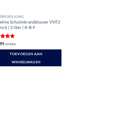
DBEVEILIGING
eline Schuimbrandblusser VVF2
vrij | 2 liter | A-B-F
ardeerd
95
ex btw
uit 5
TOEVOEGEN AAN
WINKELWAGEN