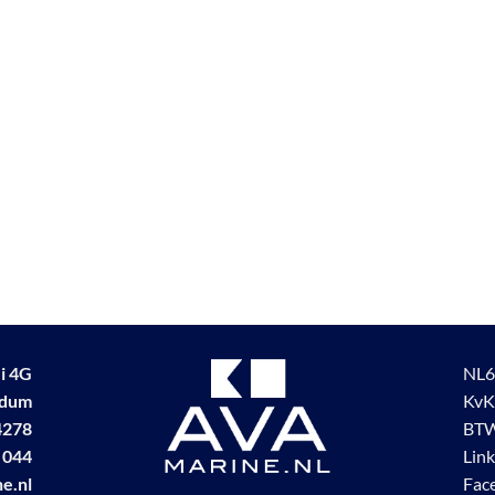
i 4G
NL6
udum
KvK
4278
BTW
 044
Lin
e.nl
Fac