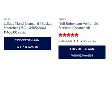
EHBO
EHBO
Lalizas Mand Brancard | Basket
Neil Robertson Veiligheid
Stretcher | ISO 13485:2003
Stretcher (brancard)
€
403,00
ex btw
TOEVOEGEN AAN
Gewaardeerd
Oorspronkelijke
Huidige
€
184,50
€
157,25
ex btw
prijs
prijs
5
uit 5
WINKELWAGEN
was:
is:
TOEVOEGEN AAN
€ 184,50.
€ 157,25.
WINKELWAGEN