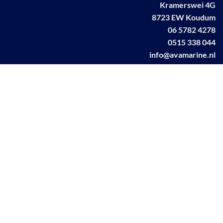
Kramerswei 4G
8723 EW Koudum
06 5782 4278
0515 338 044
info@avamarine.nl
NL63 KNAB 0259 1499 85
KvK 70395373
BTW NL001460831B71
Linkedin AVA marine
Facebook AVA/marine