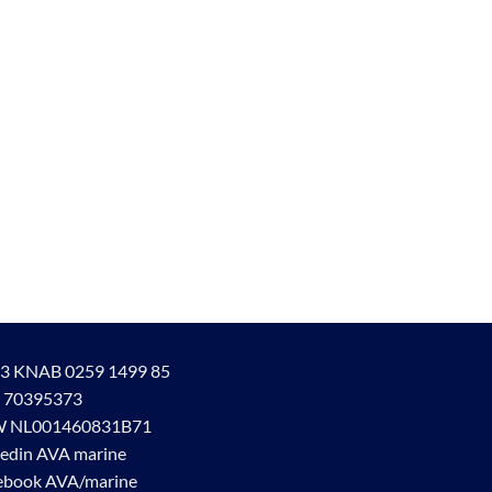
3 KNAB 0259 1499 85
 70395373
 NL001460831B71
kedin AVA marine
ebook AVA/marine