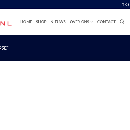
T 0
HOME
SHOP
NIEUWS
OVER ONS
CONTACT
5E”