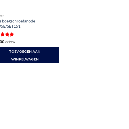
DES
s boegschroefanode
95E/SET151
ardeerd
00
ex btw
t 5
TOEVOEGEN AAN
WINKELWAGEN