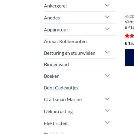
Ankergerei
ANO
Anodes
Vetu
BP1
Apparatuur
Arimar Rubberboten
Gewa
€
15,
5
ui
Besturing en stuurwielen
Binnenvaart
Boeken
Boot Cadeautjes
Craftsman Marine
Dekuitrusting
Elektriciteit