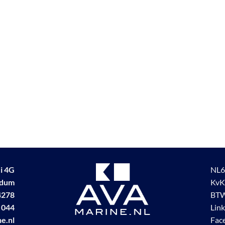
i 4G
NL6
udum
KvK
4278
BTW
 044
Lin
e.nl
Fac