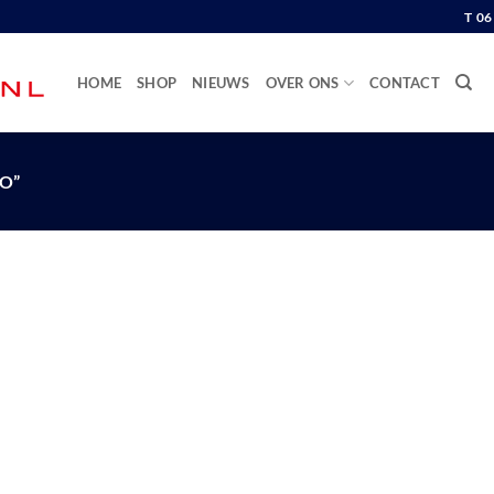
T 0
HOME
SHOP
NIEUWS
OVER ONS
CONTACT
O”