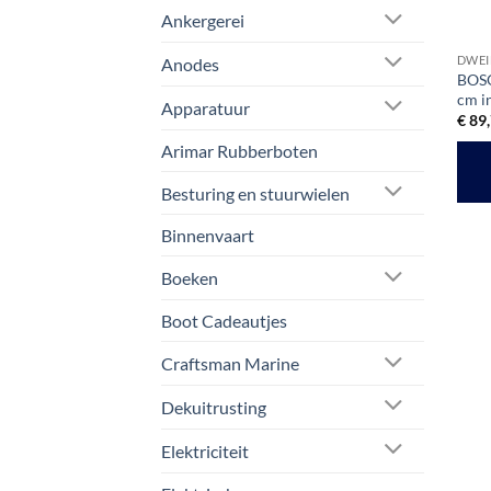
Ankergerei
DWEI
Anodes
BOSO
cm i
Apparatuur
€
89,
Arimar Rubberboten
Besturing en stuurwielen
Binnenvaart
Boeken
Boot Cadeautjes
Craftsman Marine
Dekuitrusting
Elektriciteit