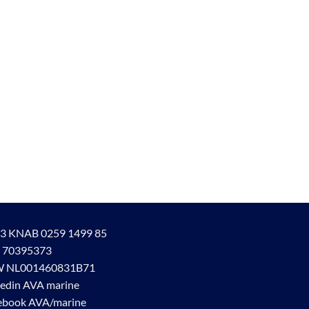
3 KNAB 0259 1499 85
 70395373
 NL001460831B71
kedin AVA marine
ebook AVA/marine