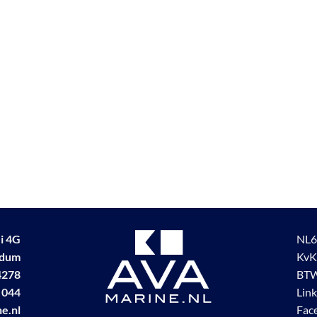
i 4G
NL6
udum
KvK
4278
BTW
 044
Lin
e.nl
Fac