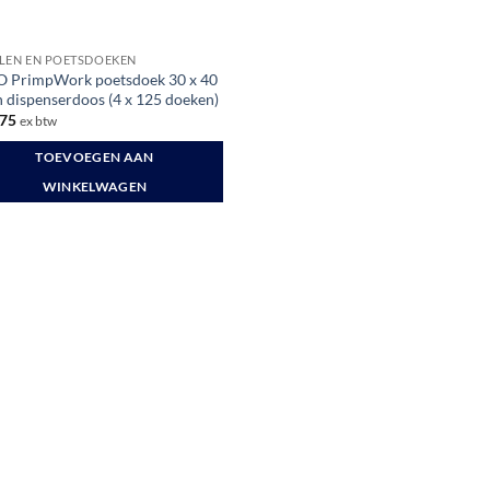
LEN EN POETSDOEKEN
 PrimpWork poetsdoek 30 x 40
n dispenserdoos (4 x 125 doeken)
75
ex btw
TOEVOEGEN AAN
WINKELWAGEN