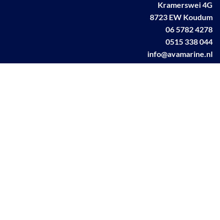
Kramerswei 4G
8723 EW Koudum
06 5782 4278
0515 338 044
info@avamarine.nl
NL63 KNAB 0259 1499 85
KvK 70395373
BTW NL001460831B71
Linkedin AVA marine
Facebook AVA/marine