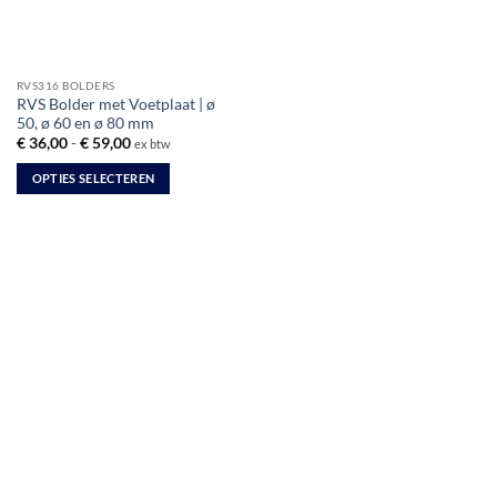
RVS316 BOLDERS
RVS Bolder met Voetplaat | ø
50, ø 60 en ø 80 mm
Prijsklasse:
€
36,00
-
€
59,00
ex btw
€ 36,00
tot
OPTIES SELECTEREN
€ 59,00
Dit
product
heeft
meerdere
variaties.
Deze
optie
kan
gekozen
worden
op
de
productpagina