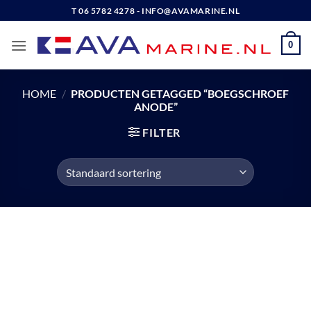
Ga
T 06 5782 4278 - INFO@AVAMARINE.NL
naar
inhoud
0
HOME
/
PRODUCTEN GETAGGED “BOEGSCHROEF
ANODE”
FILTER