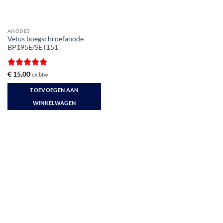
ANODES
Vetus boegschroefanode
BP195E/SET151
Gewaardeerd
€
15,00
ex btw
5
uit 5
TOEVOEGEN AAN
WINKELWAGEN