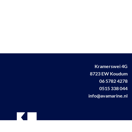
Kramerswei 4G
8723 EW Koudum
06 5782 4278
0515 338 044
info@avamarine.nl