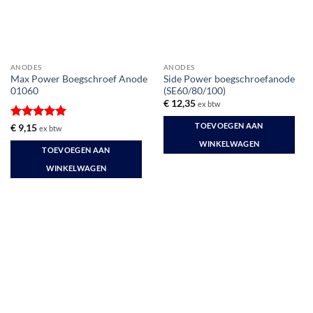
ANODES
ANODES
Max Power Boegschroef Anode
Side Power boegschroefanode
01060
(SE60/80/100)
€
12,35
ex btw
TOEVOEGEN AAN
Gewaardeerd
€
9,15
ex btw
5
uit 5
WINKELWAGEN
TOEVOEGEN AAN
WINKELWAGEN