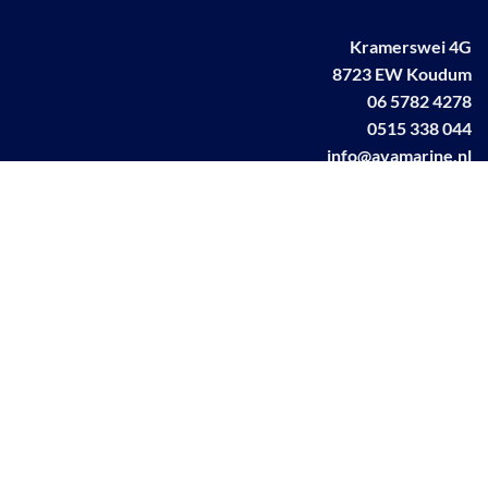
Kramerswei 4G
8723 EW Koudum
06 5782 4278
0515 338 044
info@avamarine.nl
NL63 KNAB 0259 1499 85
KvK 70395373
BTW NL001460831B71
Linkedin AVA marine