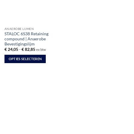
ANAEROBE LIJMEN
STALOC 6S38 Retaining
compound | Anaerobe
Bevestigingslijm
Prijsklasse:
€
24,05
-
€
82,85
ex btw
€ 24,05
tot
OPTIES SELECTEREN
€ 82,85
Dit
product
heeft
meerdere
variaties.
Deze
optie
kan
gekozen
worden
op