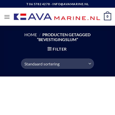
Ga
T 06 5782 4278 - INFO@AVAMARINE.NL
naar
inhoud
0
HOME
/
PRODUCTEN GETAGGED
“BEVESTIGINGSLIJM”
FILTER